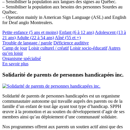
– Sensibiliser la population aux langues des signes au Québec.
– Sensibiliser la population aux besoins des personnes Sourdes au
Québec.
– Operation mainly in American Sign Language (ASL) and English
for Deaf anglo Montrealers.
Petite enfance (5 ans et moins)
Enfant (6 à 12 ans)
Adolescent (13 à
21 ans)
Adulte (22 à 54 ans)
Aîné (55 et +)
Trouble de langage / parole
Déficience auditive
Camp de jour
Loisir culturel / créatif
Loisir socio-éducatif
Autres
qu’en loisir
Organisme spécialisé
En savoir plus
Solidarité de parents de personnes handicapées inc.
Solidarité de parents de personnes handicapées est un organisme
communautaire autonome qui travaille auprès des parents ou de la
famille d’un enfant de tout âge ayant tout type d’handicap. SPPH
œuvre à la promotion et au soutien du développement d’agir de ses
membres ainsi qu’au déploiement d’une communauté solidaire.
Nos programmes offrent aux parents un soutien actif ainsi que des