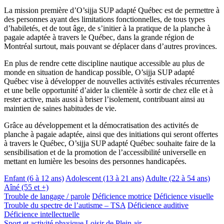
La mission première d’O’sijja SUP adapté Québec est de permettre à
des personnes ayant des limitations fonctionnelles, de tous types
d’habiletés, et de tout âge, de s’initier à la pratique de la planche à
pagaie adaptée à travers le Québec, dans la grande région de
Montréal surtout, mais pouvant se déplacer dans d’autres provinces.
En plus de rendre cette discipline nautique accessible au plus de
monde en situation de handicap possible, O’sijja SUP adapté
Québec vise à développer de nouvelles activités estivales récurrentes
et une belle opportunité d’aider la clientèle à sortir de chez elle et à
rester active, mais aussi à briser l’isolement, contribuant ainsi au
maintien de saines habitudes de vie.
Grâce au développement et la démocratisation des activités de
planche à pagaie adaptée, ainsi que des initiations qui seront offertes
à travers le Québec, O’sijja SUP adapté Québec souhaite faire de la
sensibilisation et de la promotion de l’accessibilité universelle en
mettant en lumière les besoins des personnes handicapées.
Enfant (6 à 12 ans)
Adolescent (13 à 21 ans)
Adulte (22 à 54 ans)
Aîné (55 et +)
Trouble de langage / parole
Déficience motrice
Déficience visuelle
Trouble du spectre de l’autisme – TSA
Déficience auditive
Déficience intellectuelle
Sport et activité physique
Loisir de Plein air