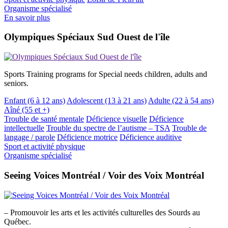
Organisme spécialisé
En savoir plus
Olympiques Spéciaux Sud Ouest de l'île
Sports Training programs for Special needs children, adults and
seniors.
Enfant (6 à 12 ans)
Adolescent (13 à 21 ans)
Adulte (22 à 54 ans)
Aîné (55 et +)
Trouble de santé mentale
Déficience visuelle
Déficience
intellectuelle
Trouble du spectre de l’autisme – TSA
Trouble de
langage / parole
Déficience motrice
Déficience auditive
Sport et activité physique
Organisme spécialisé
Seeing Voices Montréal / Voir des Voix Montréal
– Promouvoir les arts et les activités culturelles des Sourds au
Québec.