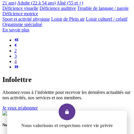
21 ans)
Adulte (22 à 54 ans)
Aîné (55 et +)
Déficience visuelle
Déficience auditive
Trouble de langage / parole
Déficience motrice
Sport et activité physique
Loisir de Plein air
Loisir culturel / créatif
Organisme spécialisé
En savoir plus
2
3
4
Infolettre
Abonnez-vous à l’infolettre pour recevoir les dernières actualités sur
nos activités, nos services et nos membres.
Je veux m'abonner
Nous joindre
Nous valorisons et respectons votre vie privée