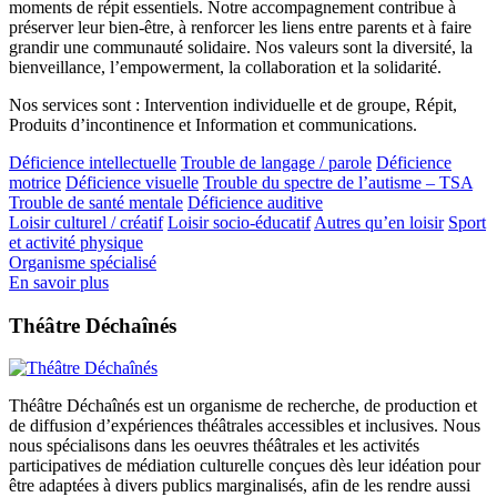
moments de répit essentiels. Notre accompagnement contribue à
préserver leur bien-être, à renforcer les liens entre parents et à faire
grandir une communauté solidaire. Nos valeurs sont la diversité, la
bienveillance, l’empowerment, la collaboration et la solidarité.
Nos services sont : Intervention individuelle et de groupe, Répit,
Produits d’incontinence et Information et communications.
Déficience intellectuelle
Trouble de langage / parole
Déficience
motrice
Déficience visuelle
Trouble du spectre de l’autisme – TSA
Trouble de santé mentale
Déficience auditive
Loisir culturel / créatif
Loisir socio-éducatif
Autres qu’en loisir
Sport
et activité physique
Organisme spécialisé
En savoir plus
Théâtre Déchaînés
Théâtre Déchaînés est un organisme de recherche, de production et
de diffusion d’expériences théâtrales accessibles et inclusives. Nous
nous spécialisons dans les oeuvres théâtrales et les activités
participatives de médiation culturelle conçues dès leur idéation pour
être adaptées à divers publics marginalisés, afin de les rendre aussi