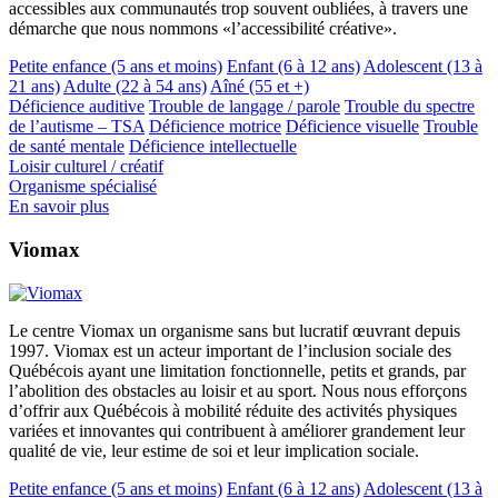
accessibles aux communautés trop souvent oubliées, à travers une
démarche que nous nommons «l’accessibilité créative».
Petite enfance (5 ans et moins)
Enfant (6 à 12 ans)
Adolescent (13 à
21 ans)
Adulte (22 à 54 ans)
Aîné (55 et +)
Déficience auditive
Trouble de langage / parole
Trouble du spectre
de l’autisme – TSA
Déficience motrice
Déficience visuelle
Trouble
de santé mentale
Déficience intellectuelle
Loisir culturel / créatif
Organisme spécialisé
En savoir plus
Viomax
Le centre Viomax un organisme sans but lucratif œuvrant depuis
1997. Viomax est un acteur important de l’inclusion sociale des
Québécois ayant une limitation fonctionnelle, petits et grands, par
l’abolition des obstacles au loisir et au sport. Nous nous efforçons
d’offrir aux Québécois à mobilité réduite des activités physiques
variées et innovantes qui contribuent à améliorer grandement leur
qualité de vie, leur estime de soi et leur implication sociale.
Petite enfance (5 ans et moins)
Enfant (6 à 12 ans)
Adolescent (13 à