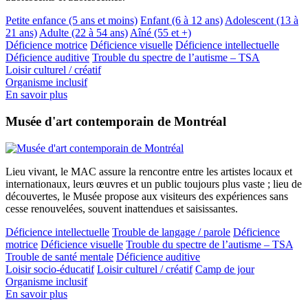
Petite enfance (5 ans et moins)
Enfant (6 à 12 ans)
Adolescent (13 à
21 ans)
Adulte (22 à 54 ans)
Aîné (55 et +)
Déficience motrice
Déficience visuelle
Déficience intellectuelle
Déficience auditive
Trouble du spectre de l’autisme – TSA
Loisir culturel / créatif
Organisme inclusif
En savoir plus
Musée d'art contemporain de Montréal
Lieu vivant, le MAC assure la rencontre entre les artistes locaux et
internationaux, leurs œuvres et un public toujours plus vaste ; lieu de
découvertes, le Musée propose aux visiteurs des expériences sans
cesse renouvelées, souvent inattendues et saisissantes.
Déficience intellectuelle
Trouble de langage / parole
Déficience
motrice
Déficience visuelle
Trouble du spectre de l’autisme – TSA
Trouble de santé mentale
Déficience auditive
Loisir socio-éducatif
Loisir culturel / créatif
Camp de jour
Organisme inclusif
En savoir plus