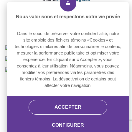
Nous valorisons et respectons votre vie privée
Dans le souci de préserver votre confidentialité, notre
Nous suivre
site emploie des fichiers témoins «Cookies» et
technologies similaires afin de personnaliser le contenu,
Facebook
mesurer la performance publicitaire et optimiser votre
LinkedIn
expérience. En cliquant sur « Accepter », vous
consentez à leur utilisation. Néanmoins, vous pouvez
Instagram
modifier vos préférences via les paramètres des
fichiers témoins. La désactivation de certains peut
Accessibilité
Plan du site
affecter votre navigation.
© 2026 AlterGo. Tous droits réservés. Conception par
Atypic
.
ACCEPTER
CONFIGURER