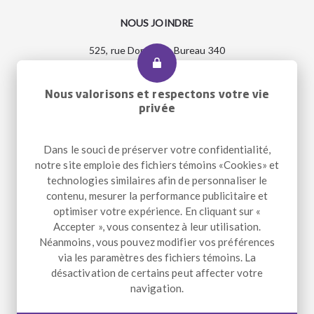
NOUS JOINDRE
525, rue Dominion, Bureau 340
Montréal, Qc H3J 2B4
Entrée accessible et pour le transport adapté : 2290, rue
Workman
Nous valorisons et respectons votre vie
privée
Dans le souci de préserver votre confidentialité,
Téléphone
+1 514 933-2739
notre site emploie des fichiers témoins «Cookies» et
Télécopieur
+1 514 933-9384
technologies similaires afin de personnaliser le
Courriel
info@altergo.ca
contenu, mesurer la performance publicitaire et
optimiser votre expérience. En cliquant sur «
Accepter », vous consentez à leur utilisation.
Néanmoins, vous pouvez modifier vos préférences
NOUS SUIVRE
via les paramètres des fichiers témoins. La
désactivation de certains peut affecter votre
Facebook
Instagram
LinkedIn
navigation.