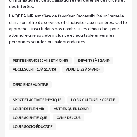
des intérêts.
L’AQEPA MR est fière de favoriser l’accessibilité universelle
dans son offre de services et d’activités aux membres. Cette
approche s’inscrit dans nos nombreuses démarches pour
atteindre une société inclusive et équitable envers les
personnes sourdes ou malentendantes.
PETITE ENFANCE (5 ANS ET MOINS)
ENFANT (6 À 12 ANS)
ADOLESCENT (13 À 21 ANS)
ADULTE (22 À 54 ANS)
DÉFICIENCE AUDITIVE
SPORT ET ACTIVITÉ PHYSIQUE
LOISIR CULTUREL / CRÉATIF
LOISIR DE PLEIN AIR
AUTRES QU’EN LOISIR
LOISIR SCIENTIFIQUE
CAMP DE JOUR
LOISIR SOCIO-ÉDUCATIF