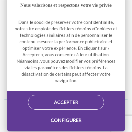
Nous valorisons et respectons votre vie privée
Téléphone
+1 514 933-2739
Dans le souci de préserver votre confidentialité,
Télécopieur
+1 514 933-9384
notre site emploie des fichiers témoins «Cookies» et
Courriel
info@altergo.ca
technologies similaires afin de personnaliser le
contenu, mesurer la performance publicitaire et
optimiser votre expérience. En cliquant sur «
Accepter », vous consentez à leur utilisation.
Néanmoins, vous pouvez modifier vos préférences
NOUS SUIVRE
via les paramètres des fichiers témoins. La
désactivation de certains peut affecter votre
Facebook
LinkedIn
Instagram
navigation.
ACCEPTER
Accessibilité
Plan du site
CONFIGURER
© 2026 AlterGo. Tous droits réservés. Conception par
Atypic
.