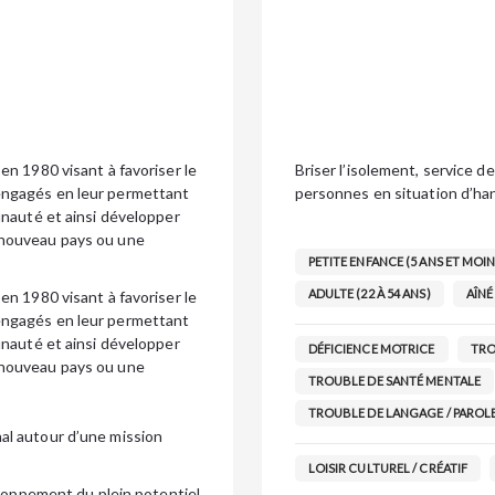
en 1980 visant à favoriser le
Briser l’isolement, service 
engagés en leur permettant
personnes en situation d’ha
unauté et ainsi développer
 nouveau pays ou une
PETITE ENFANCE (5 ANS ET MOIN
ADULTE (22 À 54 ANS)
AÎNÉ 
en 1980 visant à favoriser le
engagés en leur permettant
unauté et ainsi développer
DÉFICIENCE MOTRICE
TRO
 nouveau pays ou une
TROUBLE DE SANTÉ MENTALE
TROUBLE DE LANGAGE / PAROL
al autour d’une mission
LOISIR CULTUREL / CRÉATIF
eloppement du plein potentiel