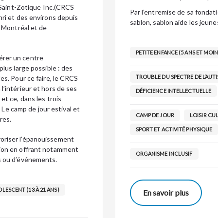
f Saint-Zotique Inc.(CRCS
Par l’entremise de sa fondati
nri et des environs depuis
sablon, sablon aide les jeunes,
e Montréal et de
PETITE ENFANCE (5 ANS ET MOIN
érer un centre
plus large possible : des
TROUBLE DU SPECTRE DE L’AUTI
es. Pour ce faire, le CRCS
l’intérieur et hors de ses
DÉFICIENCE INTELLECTUELLE
et ce, dans les trois
. Le camp de jour estival et
CAMP DE JOUR
LOISIR CUL
res.
SPORT ET ACTIVITÉ PHYSIQUE
voriser l’épanouissement
sion en offrant notamment
ORGANISME INCLUSIF
ns ou d’événements.
LESCENT (13 À 21 ANS)
En savoir plus