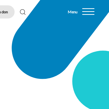
n don
Menu