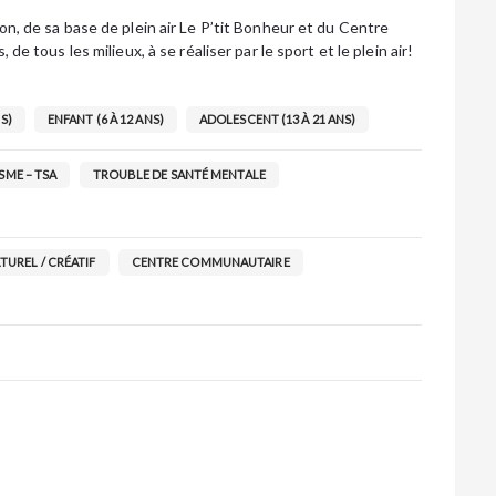
on, de sa base de plein air Le P’tit Bonheur et du Centre
 de tous les milieux, à se réaliser par le sport et le plein air!
S)
ENFANT (6 À 12 ANS)
ADOLESCENT (13 À 21 ANS)
SME – TSA
TROUBLE DE SANTÉ MENTALE
TUREL / CRÉATIF
CENTRE COMMUNAUTAIRE