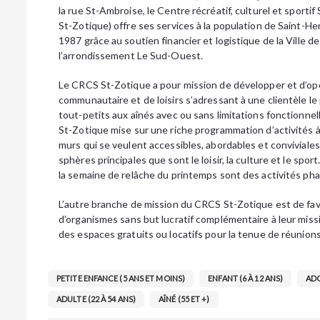
la rue St-Ambroise, le Centre récréatif, culturel et sporti
St-Zotique) offre ses services à la population de Saint-He
1987 grâce au soutien financier et logistique de la Ville d
l’arrondissement Le Sud-Ouest.
Le CRCS St-Zotique a pour mission de développer et d’op
communautaire et de loisirs s’adressant à une clientèle le 
tout-petits aux aînés avec ou sans limitations fonctionnell
St-Zotique mise sur une riche programmation d’activités à 
murs qui se veulent accessibles, abordables et conviviales 
sphères principales que sont le loisir, la culture et le sport
la semaine de relâche du printemps sont des activités pha
L’autre branche de mission du CRCS St-Zotique est de fa
d’organismes sans but lucratif complémentaire à leur mis
des espaces gratuits ou locatifs pour la tenue de réunio
PETITE ENFANCE (5 ANS ET MOINS)
ENFANT (6 À 12 ANS)
ADO
ADULTE (22 À 54 ANS)
AÎNÉ (55 ET +)