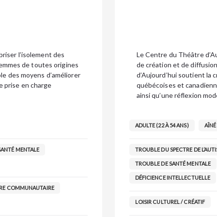
briser l’isolement des
Le Centre du Théâtre d’Auj
femmes de toutes origines
de création et de diffusi
e des moyens d’améliorer
d’Aujourd’hui soutient la c
e prise en charge
québécoises et canadienne
ainsi qu’une réflexion mo
ADULTE (22 À 54 ANS)
AÎNÉ 
SANTÉ MENTALE
TROUBLE DU SPECTRE DE L’AUTI
TROUBLE DE SANTÉ MENTALE
DÉFICIENCE INTELLECTUELLE
RE COMMUNAUTAIRE
LOISIR CULTUREL / CRÉATIF