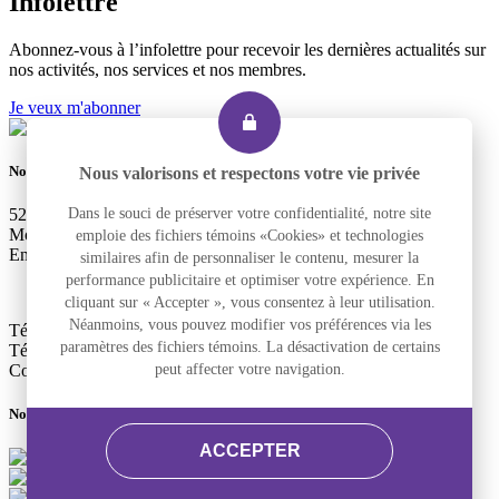
Infolettre
Abonnez-vous à l’infolettre pour recevoir les dernières actualités sur
nos activités, nos services et nos membres.
Je veux m'abonner
Nous joindre
Nous valorisons et respectons votre vie privée
525, rue Dominion, Bureau 340
Dans le souci de préserver votre confidentialité, notre site
Montréal, Qc H3J 2B4
emploie des fichiers témoins «Cookies» et technologies
Entrée accessible et pour le transport adapté : 2290, rue Workman
similaires afin de personnaliser le contenu, mesurer la
performance publicitaire et optimiser votre expérience. En
cliquant sur « Accepter », vous consentez à leur utilisation.
Néanmoins, vous pouvez modifier vos préférences via les
Téléphone
+1 514 933-2739
paramètres des fichiers témoins. La désactivation de certains
Télécopieur
+1 514 933-9384
Courriel
info@altergo.ca
peut affecter votre navigation.
Nous suivre
ACCEPTER
Facebook
LinkedIn
Instagram