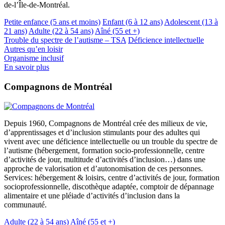
de-l’Île-de-Montréal.
Petite enfance (5 ans et moins)
Enfant (6 à 12 ans)
Adolescent (13 à
21 ans)
Adulte (22 à 54 ans)
Aîné (55 et +)
Trouble du spectre de l’autisme – TSA
Déficience intellectuelle
Autres qu’en loisir
Organisme inclusif
En savoir plus
Compagnons de Montréal
Depuis 1960, Compagnons de Montréal crée des milieux de vie,
d’apprentissages et d’inclusion stimulants pour des adultes qui
vivent avec une déficience intellectuelle ou un trouble du spectre de
l’autisme (hébergement, formation socio-professionnelle, centre
d’activités de jour, multitude d’activités d’inclusion…) dans une
approche de valorisation et d’autonomisation de ces personnes.
Services: hébergement & loisirs, centre d’activités de jour, formation
socioprofessionnelle, discothèque adaptée, comptoir de dépannage
alimentaire et une pléiade d’activités d’inclusion dans la
communauté.
Adulte (22 à 54 ans)
Aîné (55 et +)