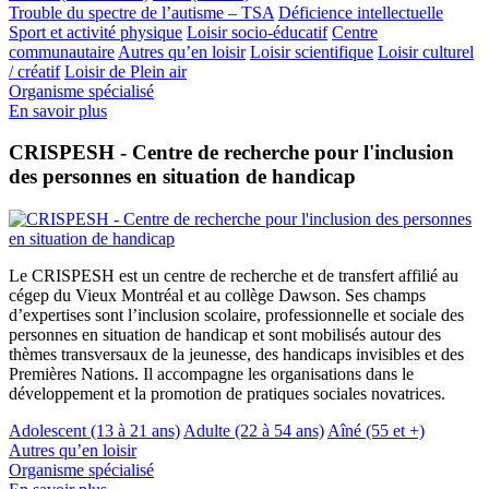
Trouble du spectre de l’autisme – TSA
Déficience intellectuelle
Sport et activité physique
Loisir socio-éducatif
Centre
communautaire
Autres qu’en loisir
Loisir scientifique
Loisir culturel
/ créatif
Loisir de Plein air
Organisme spécialisé
En savoir plus
CRISPESH - Centre de recherche pour l'inclusion
des personnes en situation de handicap
Le CRISPESH est un centre de recherche et de transfert affilié au
cégep du Vieux Montréal et au collège Dawson. Ses champs
d’expertises sont l’inclusion scolaire, professionnelle et sociale des
personnes en situation de handicap et sont mobilisés autour des
thèmes transversaux de la jeunesse, des handicaps invisibles et des
Premières Nations. Il accompagne les organisations dans le
développement et la promotion de pratiques sociales novatrices.
Adolescent (13 à 21 ans)
Adulte (22 à 54 ans)
Aîné (55 et +)
Autres qu’en loisir
Organisme spécialisé