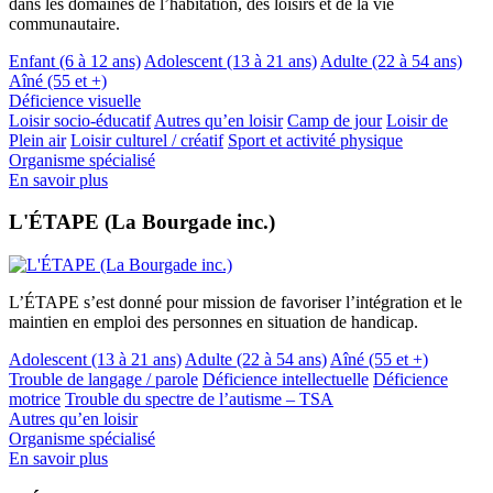
dans les domaines de l’habitation, des loisirs et de la vie
communautaire.
Enfant (6 à 12 ans)
Adolescent (13 à 21 ans)
Adulte (22 à 54 ans)
Aîné (55 et +)
Déficience visuelle
Loisir socio-éducatif
Autres qu’en loisir
Camp de jour
Loisir de
Plein air
Loisir culturel / créatif
Sport et activité physique
Organisme spécialisé
En savoir plus
L'ÉTAPE (La Bourgade inc.)
L’ÉTAPE s’est donné pour mission de favoriser l’intégration et le
maintien en emploi des personnes en situation de handicap.
Adolescent (13 à 21 ans)
Adulte (22 à 54 ans)
Aîné (55 et +)
Trouble de langage / parole
Déficience intellectuelle
Déficience
motrice
Trouble du spectre de l’autisme – TSA
Autres qu’en loisir
Organisme spécialisé
En savoir plus