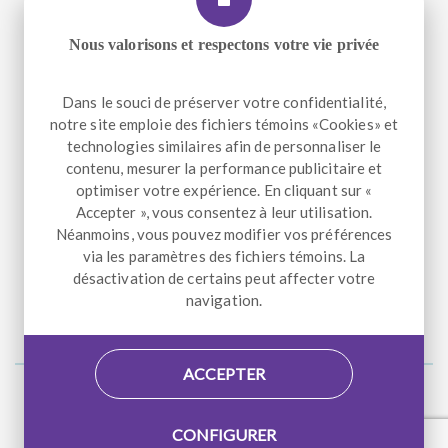
Workman
Nous valorisons et respectons votre vie privée
Téléphone
+1 514 933-2739
Dans le souci de préserver votre confidentialité,
Télécopieur
+1 514 933-9384
notre site emploie des fichiers témoins «Cookies» et
Courriel
info@altergo.ca
technologies similaires afin de personnaliser le
contenu, mesurer la performance publicitaire et
optimiser votre expérience. En cliquant sur «
Accepter », vous consentez à leur utilisation.
Néanmoins, vous pouvez modifier vos préférences
NOUS SUIVRE
via les paramètres des fichiers témoins. La
désactivation de certains peut affecter votre
Facebook
LinkedIn
Instagram
navigation.
ACCEPTER
Accessibilité
Plan du site
CONFIGURER
© 2026 AlterGo. Tous droits réservés. Conception par
Atypic
.