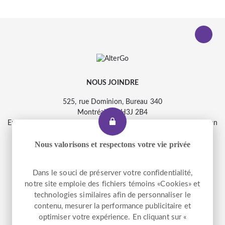
NOUS JOINDRE
525, rue Dominion, Bureau 340
Montréal, Qc H3J 2B4
Entrée accessible et pour le transport adapté : 2290, rue Workman
Nous valorisons et respectons votre vie privée
Téléphone
+1 514 933-2739
Dans le souci de préserver votre confidentialité,
Télécopieur
+1 514 933-9384
notre site emploie des fichiers témoins «Cookies» et
Courriel
info@altergo.ca
technologies similaires afin de personnaliser le
contenu, mesurer la performance publicitaire et
optimiser votre expérience. En cliquant sur «