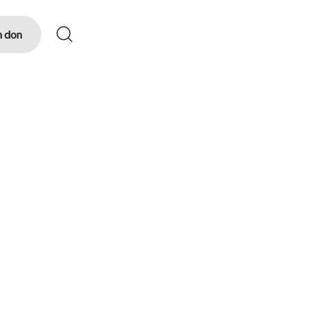
n don
Menu