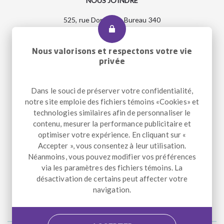
NOUS JOINDRE
525, rue Dominion, Bureau 340
Montréal, Qc H3J 2B4
Entrée accessible et pour le transport adapté : 2290, rue
Workman
Nous valorisons et respectons votre vie
privée
Dans le souci de préserver votre confidentialité,
Téléphone
+1 514 933-2739
notre site emploie des fichiers témoins «Cookies» et
Télécopieur
+1 514 933-9384
technologies similaires afin de personnaliser le
Courriel
info@altergo.ca
contenu, mesurer la performance publicitaire et
optimiser votre expérience. En cliquant sur «
Accepter », vous consentez à leur utilisation.
Néanmoins, vous pouvez modifier vos préférences
NOUS SUIVRE
via les paramètres des fichiers témoins. La
désactivation de certains peut affecter votre
Facebook
Instagram
LinkedIn
navigation.