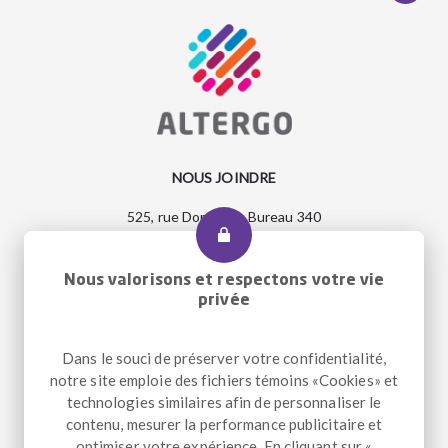
NOUS JOINDRE
525, rue Dominion, Bureau 340
Montréal, Qc H3J 2B4
Entrée accessible et pour le transport adapté : 2290, rue
Workman
Nous valorisons et respectons votre vie
privée
Dans le souci de préserver votre confidentialité,
Téléphone
+1 514 933-2739
notre site emploie des fichiers témoins «Cookies» et
Télécopieur
+1 514 933-9384
technologies similaires afin de personnaliser le
Courriel
info@altergo.ca
contenu, mesurer la performance publicitaire et
optimiser votre expérience. En cliquant sur «