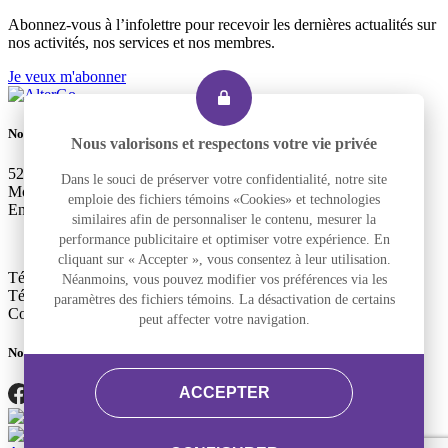
Abonnez-vous à l’infolettre pour recevoir les dernières actualités sur
nos activités, nos services et nos membres.
Je veux m'abonner
Nous joindre
Nous valorisons et respectons votre vie privée
525, rue Dominion, Bureau 340
Dans le souci de préserver votre confidentialité, notre site
Montréal, Qc H3J 2B4
emploie des fichiers témoins «Cookies» et technologies
Entrée accessible et pour le transport adapté : 2290, rue Workman
similaires afin de personnaliser le contenu, mesurer la
performance publicitaire et optimiser votre expérience. En
cliquant sur « Accepter », vous consentez à leur utilisation.
Téléphone
+1 514 933-2739
Néanmoins, vous pouvez modifier vos préférences via les
Télécopieur
+1 514 933-9384
paramètres des fichiers témoins. La désactivation de certains
Courriel
info@altergo.ca
peut affecter votre navigation.
Nous suivre
ACCEPTER
Facebook
LinkedIn
Instagram