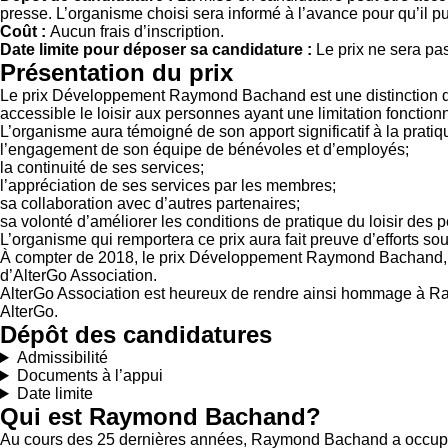
presse. L’organisme choisi sera informé à l’avance pour qu’il p
Coût :
Aucun frais d’inscription.
Date limite pour déposer sa candidature :
Le prix ne sera pa
Présentation du prix
Le prix Développement Raymond Bachand est une distinction d
accessible le loisir aux personnes ayant une limitation fonctionne
L’organisme aura témoigné de son apport significatif à la pratique
l’engagement de son équipe de bénévoles et d’employés;
la continuité de ses services;
l’appréciation de ses services par les membres;
sa collaboration avec d’autres partenaires;
sa volonté d’améliorer les conditions de pratique du loisir des 
L’organisme qui remportera ce prix aura fait preuve d’efforts so
À compter de 2018, le prix Développement Raymond Bachand, q
d’AlterGo Association.
AlterGo Association est heureux de rendre ainsi hommage à Ray
AlterGo.
Dépôt des candidatures
Admissibilité
Documents à l’appui
Date limite
Qui est Raymond Bachand?
Au cours des 25 dernières années, Raymond Bachand a occupé plu