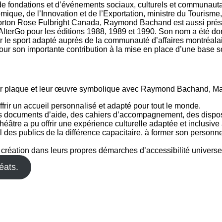
de fondations et d’événements sociaux, culturels et communauta
que, de l’Innovation et de l’Exportation, ministre du Tourisme,
rton Rose Fulbright Canada, Raymond Bachand est aussi présiden
lterGo pour les éditions 1988, 1989 et 1990. Son nom a été don
ur le sport adapté auprès de la communauté d’affaires montréala
r son importante contribution à la mise en place d’une base soli
’offrir un accueil personnalisé et adapté pour tout le monde.
des documents d’aide, des cahiers d’accompagnement, des disposi
théâtre a pu offrir une expérience culturelle adaptée et inclusiv
il des publics de la différence capacitaire, à former son person
réation dans leurs propres démarches d’accessibilité universell
éats.