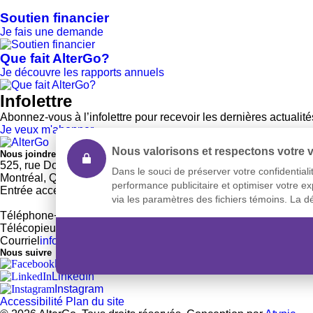
Soutien financier
Je fais une demande
Que fait AlterGo?
Je découvre les rapports annuels
Infolettre
Abonnez-vous à l’infolettre pour recevoir les dernières actualit
Je veux m'abonner
Nous valorisons et respectons votre v
Nous joindre
525, rue Dominion, Bureau 340
Dans le souci de préserver votre confidentiali
Montréal, Qc H3J 2B4
performance publicitaire et optimiser votre e
Entrée accessible et pour le transport adapté : 2290, rue Work
via les paramètres des fichiers témoins. La dé
Téléphone
+1 514 933-2739
Télécopieur
+1 514 933-9384
Courriel
info@altergo.ca
Nous suivre
Facebook
LinkedIn
Instagram
Accessibilité
Plan du site