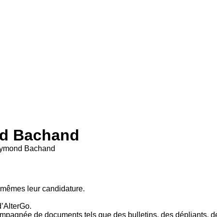
nd Bachand
aymond Bachand
-mêmes leur candidature.
’AlterGo.
mpagnée de documents tels que des bulletins, des dépliants, de