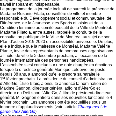
travail inspirant et indispensable.
Le programme de la journée incluait de surcroit la présence de
Madame Rosanie Filato, conseillère de ville et membre
responsable du Développement social et communautaire, de
l’Itinérance, de la Jeunesse, des Sports et loisirs et de la
Condition féminine au comité exécutif de la Ville de Montréal.
Madame Filato a, entre autres, rappelé la conduite de la
consultation publique de la Ville de Montréal au sujet de son
Plan d’action 2019-2020 en accessibilité universelle. De plus,
elle a indiqué que la mairesse de Montréal, Madame Valérie
Plante, invite des représentants de nombreuses organisations
à l’hôtel de ville le 3 décembre prochain, à l’occasion de la
journée internationale des personnes handicapées.
L’assemblée s’est conclue sur une note chargée en émotions
lorsque la directrice générale Monique Lefebvre, en poste
depuis 38 ans, a annoncé qu’elle prendra sa retraite le
er
1
février prochain. La présidente du conseil d’administration
d’AlterGo, Élise Blais, a ensuite annoncé la nomination de
Maxime Gagnon, directeur général adjoint d’AlterGo et
directeur du Défi sportif AlterGo, à titre de président-directeur
général. M. Gagnon entrera dans ses nouvelles fonctions le 4
février prochain. Les annonces ont été accueillies sous un
tonnerre d’applaudissements (voir l’article
Changement de
garde chez AlterGo
).