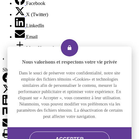
Facebook
X (Twitter)
LinkedIn
Email
More Networks
Nous valorisons et respectons votre vie privée
Share via
Dans le souci de préserver votre confidentialité, notre site
emploie des fichiers témoins «Cookies» et technologies
Facebook
similaires afin de personnaliser le contenu, mesurer la
performance publicitaire et optimiser votre expérience. En
X (Twitter)
cliquant sur « Accepter », vous consentez à leur utilisation.
LinkedIn
Néanmoins, vous pouvez modifier vos préférences via les
paramètres des fichiers témoins. La désactivation de certains
Mix
peut affecter votre navigation.
Email
Print