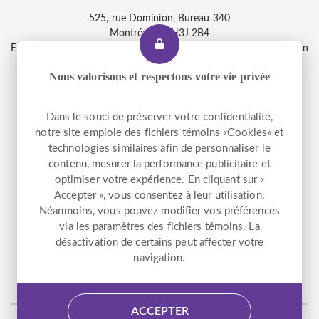
525, rue Dominion, Bureau 340
Montréal, Qc H3J 2B4
Entrée accessible et pour le transport adapté : 2290, rue Workman
Nous valorisons et respectons votre vie privée
Téléphone
+1 514 933-2739
Dans le souci de préserver votre confidentialité,
Télécopieur
+1 514 933-9384
notre site emploie des fichiers témoins «Cookies» et
Courriel
info@altergo.ca
technologies similaires afin de personnaliser le
contenu, mesurer la performance publicitaire et
optimiser votre expérience. En cliquant sur «
Accepter », vous consentez à leur utilisation.
NOUS SUIVRE
Néanmoins, vous pouvez modifier vos préférences
via les paramètres des fichiers témoins. La
désactivation de certains peut affecter votre
Facebook
LinkedIn
Instagram
navigation.
ACCEPTER