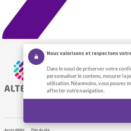
Nous valorisons et respectons votre
NOUS JOINDRE
Dans le souci de préserver votre confid
525, rue Dominion, Bureau 340
personnaliser le contenu, mesurer la p
Montréal, Qc H3J 2B4
utilisation. Néanmoins, vous pouvez mo
Entrée accessible et pour le trans
affecter votre navigation.
Accessibilité
Plan du site