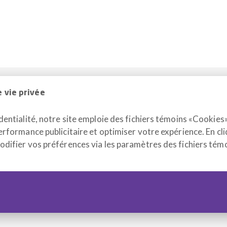
 vie privée
entialité, notre site emploie des fichiers témoins «Cookies»
Téléphone
+1 514 933-273
erformance publicitaire et optimiser votre expérience. En cli
Télécopieur
+1 514 933-938
difier vos préférences via les paramètres des fichiers témo
Courriel
info@altergo.ca
port adapté : 2290, rue Workman