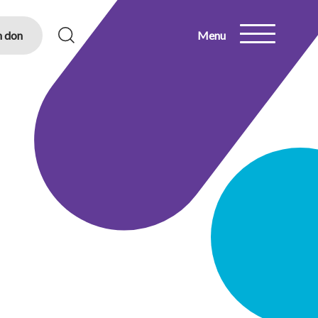
n don
Menu