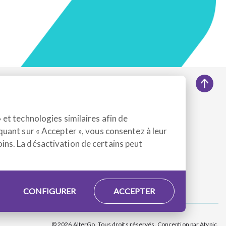
NOUS SUIVRE
 et technologies similaires afin de
9
Facebook
quant sur « Accepter », vous consentez à leur
4
ins. La désactivation de certains peut
LinkedIn
Instagram
CONFIGURER
ACCEPTER
© 2026 AlterGo. Tous droits réservés. Conception par
Atypic
.