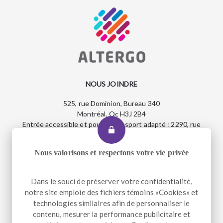
NOUS JOINDRE
525, rue Dominion, Bureau 340
Montréal, Qc H3J 2B4
Entrée accessible et pour le transport adapté : 2290, rue
Workman
Nous valorisons et respectons votre vie privée
Téléphone
+1 514 933-2739
Dans le souci de préserver votre confidentialité,
Télécopieur
+1 514 933-9384
notre site emploie des fichiers témoins «Cookies» et
Courriel
info@altergo.ca
technologies similaires afin de personnaliser le
contenu, mesurer la performance publicitaire et