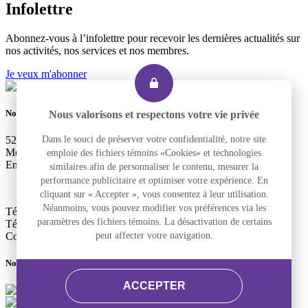
Infolettre
Abonnez-vous à l’infolettre pour recevoir les dernières actualités sur
nos activités, nos services et nos membres.
Je veux m'abonner
Nous joindre
Nous valorisons et respectons votre vie privée
525, rue Dominion, Bureau 340
Dans le souci de préserver votre confidentialité, notre site
Montréal, Qc H3J 2B4
emploie des fichiers témoins «Cookies» et technologies
Entrée accessible et pour le transport adapté : 2290, rue Workman
similaires afin de personnaliser le contenu, mesurer la
performance publicitaire et optimiser votre expérience. En
cliquant sur « Accepter », vous consentez à leur utilisation.
Néanmoins, vous pouvez modifier vos préférences via les
Téléphone
+1 514 933-2739
paramètres des fichiers témoins. La désactivation de certains
Télécopieur
+1 514 933-9384
Courriel
info@altergo.ca
peut affecter votre navigation.
Nous suivre
ACCEPTER
Facebook
LinkedIn