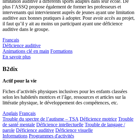
limitation auditive à différents sports adaptés dans leur école. De
plus l’ASSQ propose également de former les professeurs et
intervenants qui interviennent auprès de jeunes ayant une limitation
auditive aux bonnes pratiques à adopter. Pour avoir accès au projet,
il faut qu’il y ait au moins un participant ayant une déficience
auditive dans le groupe.
Français
Déficience auditive
Animations clé en main
Formations
En savoir plus
B2dix
Actif pour la vie
Fiches d’activités physiques inclusives pour les enfants classées
selon les habiletés motrices et l’âge, ressources et articles sur la
littératie physique, le développement des compétences, etc.
Anglais
Français
Trouble du spectre de l’autisme – TSA
Déficience motrice
Trouble
de santé mentale
Déficience intellectuelle
Trouble de langage /
parole
Déficience auditive
Déficience visuelle
Informations
Programmes d'activités