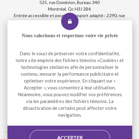
525, rue Dominion, Bureau 340
Montréal, Qc H3J 2B4
Entrée accessible et pour le transport adapté : 2290, rue
Workman
Nous valorisons et respectons votre vie privée
Téléphone
+1 514 933-2739
Dans le souci de préserver votre confidentialité,
Télécopieur
+1 514 933-9384
notre site emploie des fichiers témoins «Cookies» et
Courriel
info@altergo.ca
technologies similaires afin de personnaliser le
contenu, mesurer la performance publicitaire et
optimiser votre expérience. En cliquant sur «
Accepter », vous consentez à leur utilisation.
NOUS SUIVRE
Néanmoins, vous pouvez modifier vos préférences
via les paramètres des fichiers témoins. La
désactivation de certains peut affecter votre
Facebook
LinkedIn
Instagram
navigation.
ACCEPTER