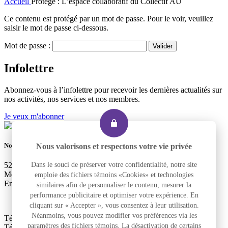
Accueil
Protégé : L’espace collaboratif du Collectif AU
Ce contenu est protégé par un mot de passe. Pour le voir, veuillez
saisir le mot de passe ci-dessous.
Mot de passe :
Infolettre
Abonnez-vous à l’infolettre pour recevoir les dernières actualités sur
nos activités, nos services et nos membres.
Je veux m'abonner
Nous joindre
Nous valorisons et respectons votre vie privée
Dans le souci de préserver votre confidentialité, notre site
525, rue Dominion, Bureau 340
Montréal, Qc H3J 2B4
emploie des fichiers témoins «Cookies» et technologies
Entrée accessible et pour le transport adapté : 2290, rue Workman
similaires afin de personnaliser le contenu, mesurer la
performance publicitaire et optimiser votre expérience. En
cliquant sur « Accepter », vous consentez à leur utilisation.
Néanmoins, vous pouvez modifier vos préférences via les
Téléphone
+1 514 933-2739
paramètres des fichiers témoins. La désactivation de certains
Télécopieur
+1 514 933-9384