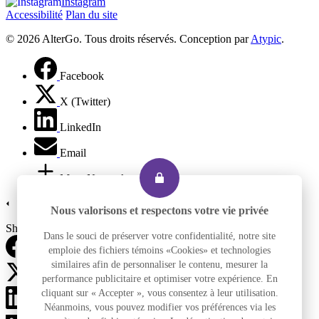
Instagram
Accessibilité
Plan du site
© 2026 AlterGo. Tous droits réservés. Conception par
Atypic
.
Facebook
X (Twitter)
LinkedIn
Email
More Networks
Nous valorisons et respectons votre vie privée
Share via
Dans le souci de préserver votre confidentialité, notre site
emploie des fichiers témoins «Cookies» et technologies
Facebook
similaires afin de personnaliser le contenu, mesurer la
performance publicitaire et optimiser votre expérience. En
X (Twitter)
cliquant sur « Accepter », vous consentez à leur utilisation.
LinkedIn
Néanmoins, vous pouvez modifier vos préférences via les