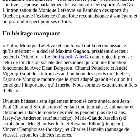
sportive », épouse parfaitement les valeurs du Défi sportif AlterGo.
L’intronisation de Monique Lefebvre au Panthéon des sports du
Québec prouve l’existence d’une forte reconnaissance à son égard et
un profond respect pour ses efforts.
Un héritage marquant
« Enfin, Monique Lefebvre et son travail ont la reconnaissance
qu’ils méritent », a déclaré Maxime Gagnon, président-directeur
général d’AlterGo. « Le
Défi sportif AlterGo
a un objectif précis :
celui de l’inclusion sociale des personnes qui ont une limitation
fonctionnelle. Avec Dean Bergeron, Chantal Petitclerc et André
Viger qui sont déjà intronisés au Panthéon des sports du Québec,
l’ajout de Monique montre que le sport adapté grandit et qu’on lui
témoigne l’importance qu’il mérite. Nous sommes extrêmement fiers
d’elle. »
Un autre bâtisseur sera également intronisé cette année, soit Jean-
Paul Chartrand Sr qui a œuvré en tant que journaliste, animateur et
chroniqueur dans le monde des médias pendant plus de 60 ans.
Jasey-Jay Anderson (surf sur neige), Marie-Claude Asselin (ski
acrobatique, Meaghan Benfeito et Rosaline Filion (plongeon),
Vincent Damphousse (hockey), et Charles Hamelin (patinage de
vitesse), seront les athlètes honorés.