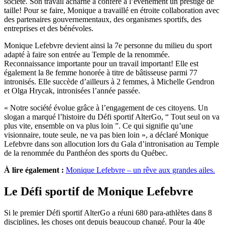
société. Son travail acharné a conféré à l’événement un prestige de
taille! Pour se faire, Monique a travaillé en étroite collaboration avec
des partenaires gouvernementaux, des organismes sportifs, des
entreprises et des bénévoles.
Monique Lefebvre devient ainsi la 7e personne du milieu du sport
adapté à faire son entrée au Temple de la renommée.
Reconnaissance importante pour un travail important! Elle est
également la 8e femme honorée à titre de bâtisseuse parmi 77
intronisés. Elle succède d’ailleurs à 2 femmes, à Michelle Gendron
et Olga Hrycak, intronisées l’année passée.
« Notre société évolue grâce à l’engagement de ces citoyens. Un
slogan a marqué l’histoire du Défi sportif AlterGo, “ Tout seul on va
plus vite, ensemble on va plus loin ”. Ce qui signifie qu’une
visionnaire, toute seule, ne va pas bien loin », a déclaré Monique
Lefebvre dans son allocution lors du Gala d’intronisation au Temple
de la renommée du Panthéon des sports du Québec.
À lire également :
Monique Lefebvre – un rêve aux grandes ailes.
Le Défi sportif de Monique Lefebvre
Si le premier Défi sportif AlterGo a réuni 680 para-athlètes dans 8
disciplines, les choses ont depuis beaucoup changé. Pour la 40e