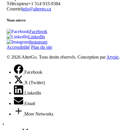
Télécopieur
+1 514 933-9384
Courriel
info@altergo.ca
Nous suivre
Facebook
LinkedIn
Instagram
Accessibilité
Plan du site
© 2026 AlterGo. Tous droits réservés. Conception par
Atypic
.
Facebook
X (Twitter)
LinkedIn
Email
More Networks