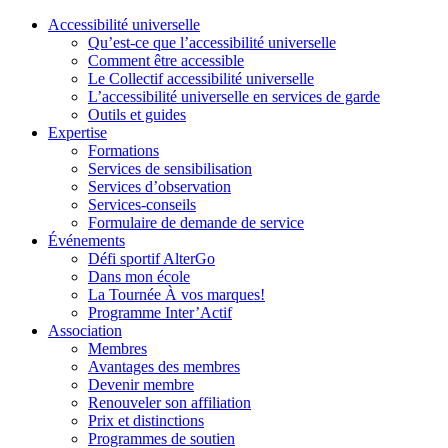
Accessibilité universelle
Qu’est-ce que l’accessibilité universelle
Comment être accessible
Le Collectif accessibilité universelle
L’accessibilité universelle en services de garde
Outils et guides
Expertise
Formations
Services de sensibilisation
Services d’observation
Services-conseils
Formulaire de demande de service
Événements
Défi sportif AlterGo
Dans mon école
La Tournée À vos marques!
Programme Inter’Actif
Association
Membres
Avantages des membres
Devenir membre
Renouveler son affiliation
Prix et distinctions
Programmes de soutien