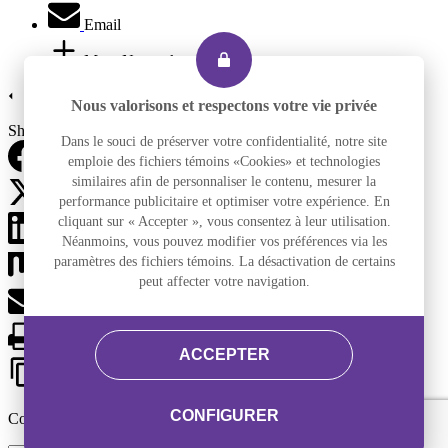
Email
More Networks
Nous valorisons et respectons votre vie privée
Share via
Dans le souci de préserver votre confidentialité, notre site
emploie des fichiers témoins «Cookies» et technologies
Facebook
similaires afin de personnaliser le contenu, mesurer la
performance publicitaire et optimiser votre expérience. En
X (Twitter)
cliquant sur « Accepter », vous consentez à leur utilisation.
LinkedIn
Néanmoins, vous pouvez modifier vos préférences via les
paramètres des fichiers témoins. La désactivation de certains
Mix
peut affecter votre navigation.
Email
Print
ACCEPTER
Copy Link
CONFIGURER
Copy link