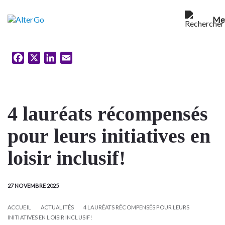
Me
Facebook
X
LinkedIn
Email
4 lauréats récompensés
pour leurs initiatives en
loisir inclusif!
27 NOVEMBRE 2025
ACCUEIL
ACTUALITÉS
4 LAURÉATS RÉCOMPENSÉS POUR LEURS
INITIATIVES EN LOISIR INCLUSIF!