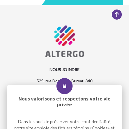
NOUS JOINDRE
525, rue Dominion, Bureau 340
Montréal, Qc H3J 2B4
Entrée accessible et pour le transport adapté : 2290, rue
Workman
Nous valorisons et respectons votre vie
privée
Dans le souci de préserver votre confidentialité,
Téléphone
+1 514 933-2739
notre site emploie des fichiers témoins «Cookies» et
Télécopieur
+1 514 933-9384